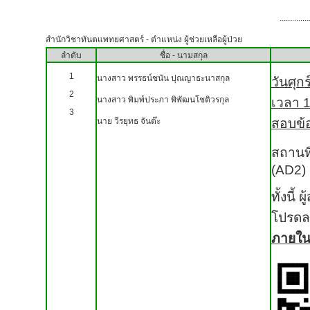
..............
สำนักวิชาทันตแพทยศาสตร์ - ตำแหน่ง ผู้ช่วยเหลือผู้ป่วย
ลำดับ
ชื่อ - นามสกุล
1
นางสาว พรรธน์ชนัน ปุณญาธะนาสกุล
วันศุก
2
นางสาว พิมพ์ประภา พิพัฒนโชติวรกุล
เวลา 1
3
นาย วีรยุทธ จันต๊ะ
สอบข้
สถานที
(
AD
2)
ทั้งนี
โปรดล
ภายในว