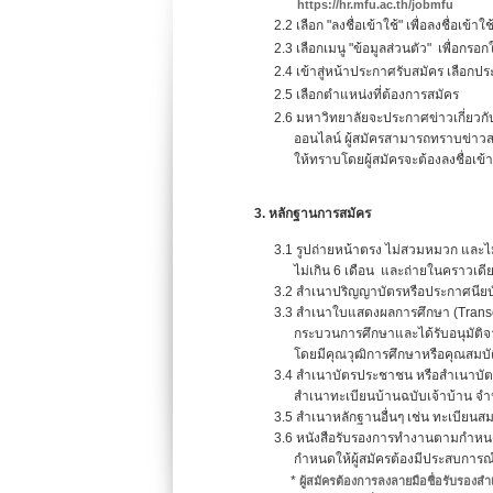
https://hr.mfu.ac.th/jobmfu
2.2 เลือก "ลงชื่อเข้าใช้" เพื่อลงชื่อเข้าใช
2.3 เลือกเมนู "ข้อมูลส่วนตัว" เพื่อกรอกใบส
2.4 เข้าสู่หน้าประกาศรับสมัคร เลือกประ
2.5 เลือกตำแหน่งที่ต้องการสมัคร
2.6 มหาวิทยาลัยจะประกาศข่าวเกี่ยวกับกา
ออนไลน์ ผู้สมัครสามารถทราบข่าวสาร, กำ
ให้ทราบโดยผู้สมัครจะต้องลงชื่อเข้าใช้
3. หลักฐานการสมัคร
3.1 รูปถ่ายหน้าตรง ไม่สวมหมวก และไม่สวมแ
ไม่เกิน 6 เดือน และถ่ายในคราวเดียวกั
3.2 สำเนาปริญญาบัตรหรือประกาศนียบัต
3.3 สำเนาใบแสดงผลการศึกษา (Transcript)
กระบวนการศึกษาและได้รับอนุมัติจากผู้มีอ
โดยมีคุณวุฒิการศึกษาหรือคุณสมบัติตรงก
3.4 สำเนาบัตรประชาชน หรือสำเนาบัตรประ
สำเนาทะเบียนบ้านฉบับเจ้าบ้าน จำนว
3.5 สำเนาหลักฐานอื่นๆ เช่น ทะเบียนสมรส ใ
3.6 หนังสือรับรองการทำงานตามกำหนดในคุ
กำหนดให้ผู้สมัครต้องมีประสบการณ์
*
ผู้สมัครต้องการลงลายมือชื่อรับรอง